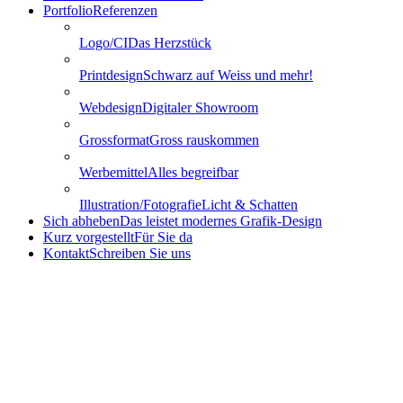
Portfolio
Referenzen
Logo/CI
Das Herzstück
Printdesign
Schwarz auf Weiss und mehr!
Webdesign
Digitaler Showroom
Grossformat
Gross rauskommen
Werbemittel
Alles begreifbar
Illustration/Fotografie
Licht & Schatten
Sich abheben
Das leistet modernes Grafik-Design
Kurz vorgestellt
Für Sie da
Kontakt
Schreiben Sie uns